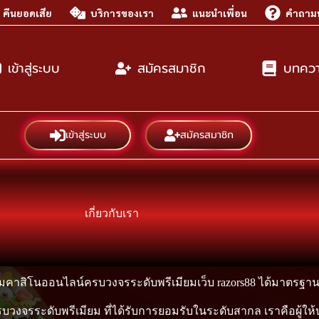
คืนยอดเสีย
บริการของเรา
แนะนำเพื่อน
คำถามท
เข้าสู่ระบบ
สมัครสมาชิก
บทคว
เข้าสู่ระบบ
สมัครสมาชิก
เกี่ยวกับเรา
กมคาสิโนออนไลน์ครบวงจรระดับพรีเมียมเว็บ razors88 ได้มาตรฐ
จรระดับพรีเมียม ที่ได้รับการยอมรับในระดับสากล เราคือผู้ให้บริ