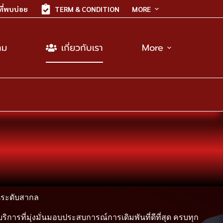
ี่พบบ่อย
TERM & CONDITION
MORE
าม
เกี่ยวกับเรา
More
านระดับสากล
การที่มุ่งมั่นมอบประสบการณ์การเดิมพันที่ดีที่สุด ครบทุก