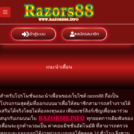
Skip
to
content
เข้าสู่ระบบ
สมัครสมาชิก
แนะนำเพื่อน
สำหรับโปรโมชั่นแนะนำเพื่อนของเว็บไซต์ razors88 ถือเป็น
โปรแกรมสุดคุ้มที่ออกแบบมาเพื่อให้สมาชิกสามารถสร้างรายได้
เสริมได้จริงโดยไม่ต้องลงทุนเอง เพียงแชร์ลิงก์เชิญเพื่อนมาร่วม
RAZORS88.INFO
สนุกกับเกมบนเว็บ
ทุกยอดการเดิมพันของ
เพื่อนจะถูกคำนวณเป็น ค่าคอมมิชชั่นอัตโนมัติ ที่สามารถตรวจ
สอบและถอนออกได้ง่ายผ่านระบบออโต้ตลอด 24 ชั่วโมง ยิ่งชวน