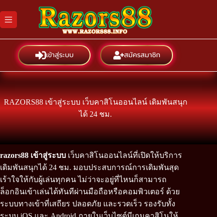
Skip
to
content
เข้าสู่ระบบ
สมัครสมาชิก
RAZORS88 เข้าสู่ระบบ เว็บคาสิโนออนไลน์ เดิมพันสนุก
ได้ 24 ชม.
razors88 เข้าสู่ระบบ
เว็บคาสิโนออนไลน์ที่เปิดให้บริการ
เดิมพันสนุกได้ 24 ชม. มอบประสบการณ์การเดิมพันสุด
เร้าใจให้กับผู้เล่นทุกคน ไม่ว่าจะอยู่ที่ไหนก็สามารถ
ล็อกอินเข้าเล่นได้ทันทีผ่านมือถือหรือคอมพิวเตอร์ ด้วย
ระบบทางเข้าที่เสถียร ปลอดภัย และรวดเร็ว รองรับทั้ง
ระบบ iOS และ Android ภายในเว็บไซต์มีเกมคาสิโนให้